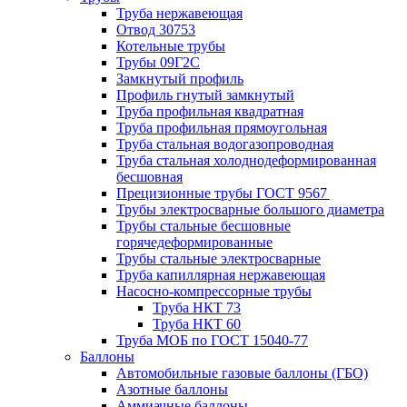
Труба нержавеющая
Отвод 30753
Котельные трубы
Трубы 09Г2С
Замкнутый профиль
Профиль гнутый замкнутый
Труба профильная квадратная
Труба профильная прямоугольная
Труба стальная водогазопроводная
Труба стальная холоднодеформированная
бесшовная
Прецизионные трубы ГОСТ 9567
Трубы электросварные большого диаметра
Трубы стальные бесшовные
горячедеформированные
Трубы стальные электросварные
Труба капиллярная нержавеющая
Насосно-компрессорные трубы
Труба НКТ 73
Труба НКТ 60
Труба МОБ по ГОСТ 15040-77
Баллоны
Автомобильные газовые баллоны (ГБО)
Азотные баллоны
Аммиачные баллоны