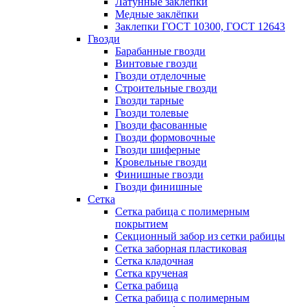
Латунные заклепки
Медные заклёпки
Заклепки ГОСТ 10300, ГОСТ 12643
Гвозди
Барабанные гвозди
Винтовые гвозди
Гвозди отделочные
Строительные гвозди
Гвозди тарные
Гвозди толевые
Гвозди фасованные
Гвозди формовочные
Гвозди шиферные
Кровельные гвозди
Финишные гвозди
Гвозди финишные
Сетка
Сетка рабица с полимерным
покрытием
Секционный забор из сетки рабицы
Сетка заборная пластиковая
Сетка кладочная
Сетка крученая
Сетка рабица
Сетка рабица с полимерным