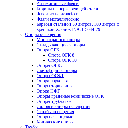
Алюминиевые фляги
Бидоны из нержавеющей стали
Фляга из нержавейки
Фляги металлические
Барабан стальной 50 литров, 100 литров с
крышкой Хлопок ГОСТ 5044-79
Опоры освещения
Многогранные опоры
Складывающиеся опоры
Опора ОГК
Опора ОГК 8
Опора ОГК 10
Опоры ОГКС
Светофорные опоры
Опоры ОСФГ
Опора парковая
Опоры торшерные
Опора НФГ
Опоры гранёные конические ОГК
Опоры трубчатые
Силовые опоры освещения
Столбы освещения
Опоры фланцевые
Конические опоры
Трубы